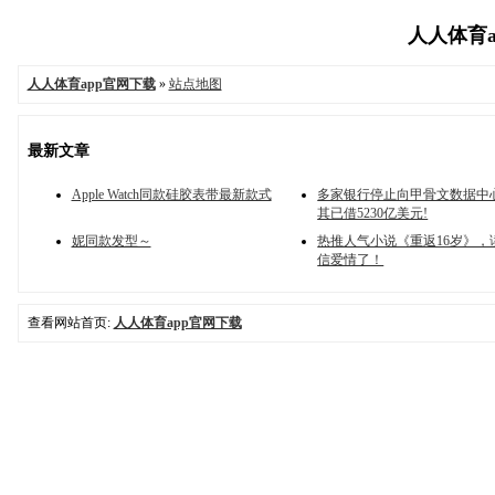
人人体育ap
人人体育app官网下载
»
站点地图
最新文章
Apple Watch同款硅胶表带最新款式
多家银行停止向甲骨文数据中
其已借5230亿美元!
妮同款发型～
热推人气小说《重返16岁》，
信爱情了！
查看网站首页:
人人体育app官网下载